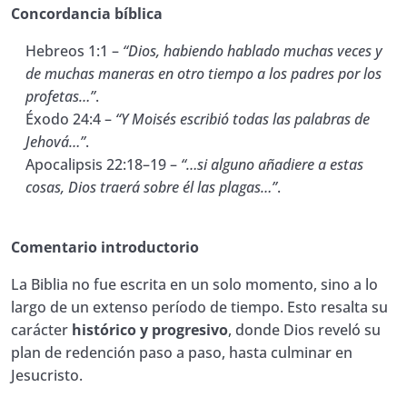
Concordancia bíblica
10. Manual de Estudio Bíblico # 10
Hebreos 1:1 –
“Dios, habiendo hablado muchas veces y
Quiz Biblia 10. Manual de Estudio
00:01:00
de muchas maneras en otro tiempo a los padres por los
Bíblico
profetas…”
.
11. Manual de Estudio Bíblico # 11
Éxodo 24:4 –
“Y Moisés escribió todas las palabras de
Jehová…”
.
Quiz Biblia 11. Manual de Estudio
00:01:00
Apocalipsis 22:18–19 –
“…si alguno añadiere a estas
Bíblico
cosas, Dios traerá sobre él las plagas…”
.
12. Manual de Estudio Bíblico # 12
Comentario introductorio
Quiz Biblia 12. Manual de Estudio
00:01:00
Bíblico
La Biblia no fue escrita en un solo momento, sino a lo
13. Manual de Estudio Bíblico # 13
largo de un extenso período de tiempo. Esto resalta su
carácter
histórico y progresivo
, donde Dios reveló su
Quiz Lección 13. Manual de Estudio
00:01:00
plan de redención paso a paso, hasta culminar en
Bíblico
Jesucristo.
14. Manual de Estudio Bíblico # 14