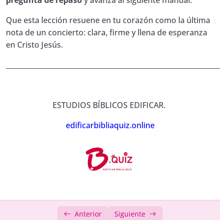
pregunta de repaso
y avanza al siguiente manual.
27. Manual de Estudio Bíblico # 27
Que esta lección resuene en tu corazón como la última
nota de un concierto: clara, firme y llena de esperanza
Quiz Biblia 27. Manual de Estudio
00:01:00
en Cristo Jesús.
Bíblico
______________________________________________________________
28. Manual de Estudio Bíblico # 28
Quiz Biblia 28. Manual de Estudio
00:01:00
Bíblico
ESTUDIOS BÍBLICOS EDIFICAR.
29. Manual de Estudio Bíblico # 29
edificarbibliaquiz.online
Quiz Biblia 29. Manual de Estudio
00:01:00
Bíblico
30. Manual de Estudio Bíblico # 30
Quiz Biblia 30. Manual de Estudio
00:01:00
Bíblico
Anterior
Siguiente