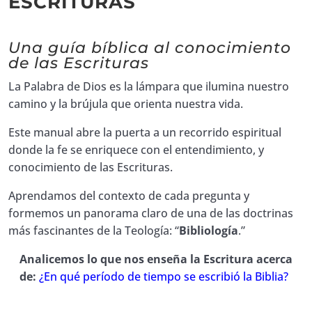
ESCRITURAS
Quiz Biblia 4. Manual de Estudio Bíblico
00:01:00
5. Manual de Estudio Bíblico # 5
Una guía bíblica al conocimiento
de las Escrituras
Quiz Biblia 5. Manual de Estudio Bíblico
00:01:00
La Palabra de Dios es la lámpara que ilumina nuestro
6. Manual de Estudio Bíblico # 6
camino y la brújula que orienta nuestra vida.
Quiz Biblia 6. Manual de Estudio Bíblico
00:01:00
Este manual abre la puerta a un recorrido espiritual
donde la fe se enriquece con el entendimiento, y
7. Manual de Estudio Bíblico # 7
conocimiento de las Escrituras.
Quiz Biblia 7. Manual de Estudio Bíblico
00:01:00
Aprendamos del contexto de cada pregunta y
8. Manual de Estudio Bíblico # 8
formemos un panorama claro de una de las doctrinas
más fascinantes de la Teología: “
Bibliología
.”
Quiz Biblia 8. Manual de Estudio Bíblico
00:01:00
Analicemos lo que nos enseña la Escritura acerca
9. Manual de Estudio Bíblico # 9
de:
¿En qué período de tiempo se escribió la Biblia?
Quiz Biblia 9. Manual de Estudio Bíblico
00:01:00