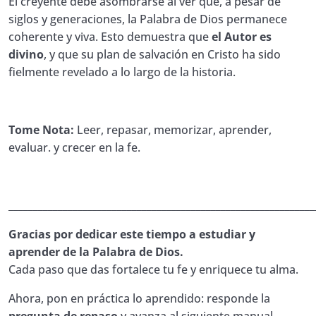
El creyente debe asombrarse al ver que, a pesar de
Bíblico
siglos y generaciones, la Palabra de Dios permanece
coherente y viva. Esto demuestra que
el Autor es
23. Manual de Estudio Bíblico # 23
divino
, y que su plan de salvación en Cristo ha sido
Quiz Biblia 23. Manual de Estudio
00:01:00
fielmente revelado a lo largo de la historia.
Bíblico
24. Manual de Estudio Bíblico # 24
Tome Nota:
Leer, repasar, memorizar, aprender,
Quiz Biblia 24. Manual de Estudio
00:01:00
evaluar. y crecer en la fe.
Bíblico
25. Manual de Estudio Bíblico #25
______________________________________________________________
Quiz Biblia 25. Manual de Estudio
00:01:00
Bíblico
Gracias por dedicar este tiempo a estudiar y
aprender de la Palabra de Dios.
26. Manual de Estudio Bíblico # 26
Cada paso que das fortalece tu fe y enriquece tu alma.
Quiz Biblia 26. Manual de Estudio
00:01:00
Ahora, pon en práctica lo aprendido: responde la
Bíblico