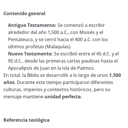
Quiz Lección 14. Manual de Estudio
00:01:00
Contenido general
Bíblico
Antiguo Testamento:
Se comenzó a escribir
15. Manual de Estudio Bíblico # 15
alrededor del año 1,500 a.C., con Moisés y el
Pentateuco, y se cerró hacia el 400 a.C. con los
Quiz Lección 15. Manual de Estudio
00:01:00
últimos profetas (Malaquías).
Bíblico
Nuevo Testamento:
Se escribió entre el 45 d.C. y el
16. Manual de Estudio Bíblico # 16
95 d.C., desde las primeras cartas paulinas hasta el
Apocalipsis de Juan en la isla de Patmos.
Quiz Lección 16. Manual de Estudio
00:01:00
En total, la Biblia se desarrolló a lo largo de unos
1,500
Bíblico
años
. Durante este tiempo participaron diferentes
culturas, imperios y contextos históricos, pero su
17. Manual de EStudio Bíblico # 17
mensaje mantiene
unidad perfecta
.
Quiz Lección 17. Manual de Estudio
00:01:00
Bíblico
18. Manual de Estudio Biblico # 18
Referencia teológica