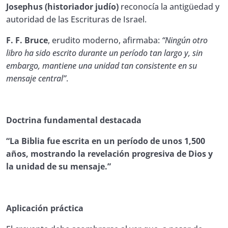
Josephus (historiador judío)
Quiz Lección 18. Manual de Estudio
reconocía la antigüedad y
00:01:00
Bíblico
autoridad de las Escrituras de Israel.
19. Manual de Estudio Bíblico # 19
F. F. Bruce
, erudito moderno, afirmaba:
“Ningún otro
libro ha sido escrito durante un período tan largo y, sin
Quiz Biblia 19. Manual de Estudio
00:01:00
embargo, mantiene una unidad tan consistente en su
Bíblico
mensaje central”
.
20. Manual de Estudio Bíblico # 20
Quiz Biblia 20. Manual de Estudio
00:01:00
Doctrina fundamental destacada
Bíblico
“La Biblia fue escrita en un período de unos 1,500
21. Manual de Estudio Bíblico # 21
años, mostrando la revelación progresiva de Dios y
la unidad de su mensaje.”
Quiz Biblia 21. Manual de Estudio
00:01:00
Bíblico
22. Manual de Estudio Bíblico # 22
Aplicación práctica
Quiz Biblia 22. Manual de Estudio
00:01:00