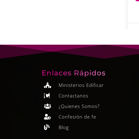
Enlaces Rápidos
Ministerios Edificar

Contactanos

¿Quienes Somos?

Confesión de fe

Blog
