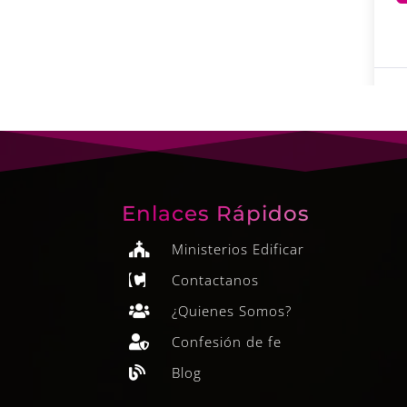
Enlaces Rápidos
Ministerios Edificar

Contactanos

¿Quienes Somos?

Confesión de fe

Blog
