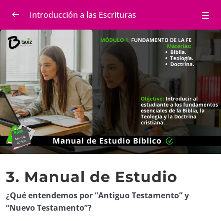
Introducción a las Escrituras
MÓDULO 1 – Biblia. Fundamentos
0/13
1. Lección. ¿Qué significa la palabra “Biblia”?
1. Quiz Manual de Estudio.
00:01:00
2. Lección. ¿Cuántos libros conforman la Biblia y
cómo se dividen?
Quiz Manual de Estudio. 2
00:01:00
3. Lección ¿Qué entendemos por “Antiguo
Testamento” y “Nuevo Testamento”?
3. Manual de Estudio
Quiz Manual de Estudio. 3
00:01:00
¿Qué entendemos por “Antiguo Testamento” y
“Nuevo Testamento”?
4. Lección. ¿Quién es el verdadero autor de la