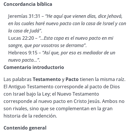
Biblia?
Concordancia bíblica
Quiz Manual de Estudio. 4
00:01:00
Jeremías 31:31 –
“He aquí que vienen días, dice Jehová,
en los cuales haré nuevo pacto con la casa de Israel y con
5. Lección ¿Qué significa que la Biblia es
la casa de Judá”
.
“inspirada por Dios”?
Lucas 22:20 –
“…Esta copa es el nuevo pacto en mi
sangre, que por vosotros se derrama”
Quiz Manual de Estudio. 5
.
00:01:00
Hebreos 9:15 –
“Así que, por eso es mediador de un
6. Lección. ¿Qué diferencia hay entre inspiración,
nuevo pacto…”
.
revelación e iluminación?
Comentario introductorio
7 Lección. ¿Cómo se preservó la Biblia a lo largo
Las palabras
Testamento
y
Pacto
tienen la misma raíz.
de la historia?
El Antiguo Testamento corresponde al pacto de Dios
con Israel bajo la Ley; el Nuevo Testamento
Quiz general. Nivel 1. Introducción a la
00:01:00
corresponde al nuevo pacto en Cristo Jesús. Ambos no
Biblia.
son rivales, sino que se complementan en la gran
historia de la redención.
Contenido general