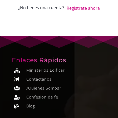
¿No tienes una cuenta?
Regístrate ahora
Enlaces Rápidos
Ministerios Edificar

Contactanos

¿Quienes Somos?

Confesión de fe

Blog
