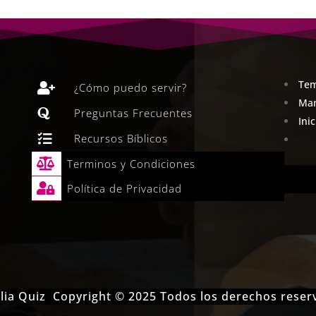
Tem

¿Cómo puedo servir?
Man

Preguntas Frecuentes
Ini

Recursos Bíblicos

Terminos y Condiciones

Política de Privacidad
iblia Quiz Copyright © 2025 Todos los derechos rese