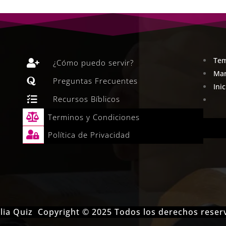
Tem

¿Cómo puedo servir?
Man

Preguntas Frecuentes
Ini

Recursos Bíblicos

Terminos y Condiciones

Política de Privacidad
iblia Quiz Copyright © 2025 Todos los derechos rese