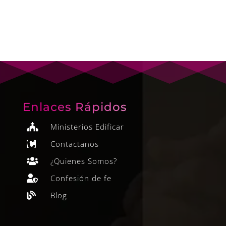
Registro
¿Has olvidado tu contraseña?
Enlaces Rápidos
Ministerios Edificar

Contactanos

¿Quienes Somos?

Confesión de fe

Blog
