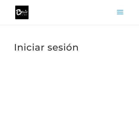
Iniciar sesión
Nombre de usuario o correo electrónico:
*
Contraseña
*
Mantenerme conectado