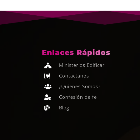
Enlaces Rápidos
Ministerios Edificar

Contactanos

¿Quienes Somos?

Confesión de fe

Blog
