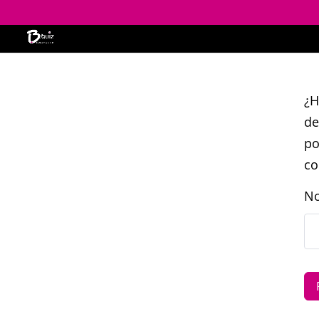
¿H
de
po
co
No