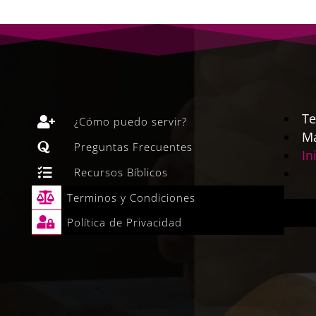
Te

¿Cómo puedo servir?
Ma

Preguntas Frecuentes
In

Recursos Bíblicos

Terminos y Condiciones

Política de Privacidad