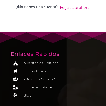
¿No tienes una cuenta?
Regístrate ahora
Enlaces Rápidos
Ministerios Edificar

Contactanos

¿Quienes Somos?

Confesión de fe

Blog
