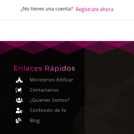
¿No tienes una cuenta?
Regístrate ahora
Enlaces Rápidos
Ministerios Edificar

Contactanos

¿Quienes Somos?

Confesión de fe

Blog
