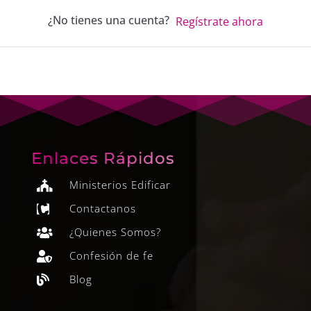
¿No tienes una cuenta?
Regístrate ahora
Enlaces Rápidos
Ministerios Edificar

Contactanos

¿Quienes Somos?

Confesión de fe

Blog
