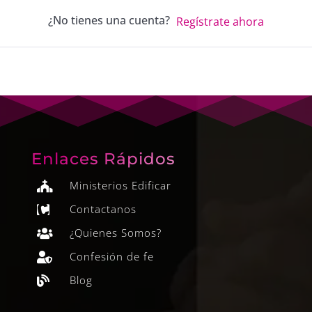
¿No tienes una cuenta?
Regístrate ahora
Enlaces Rápidos
Ministerios Edificar

Contactanos

¿Quienes Somos?

Confesión de fe

Blog
