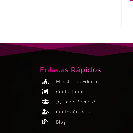
Enlaces Rápidos
Ministerios Edificar

Contactanos

¿Quienes Somos?

Confesión de fe

Blog
