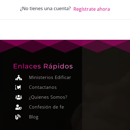
¿No tienes una cuenta?
Regístrate ahora
Enlaces Rápidos
Ministerios Edificar

Contactanos

¿Quienes Somos?

Confesión de fe

Blog
