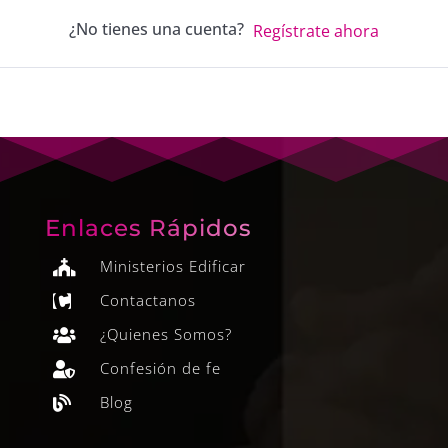
¿No tienes una cuenta?
Regístrate ahora
Enlaces Rápidos
Ministerios Edificar

Contactanos

¿Quienes Somos?

Confesión de fe

Blog
