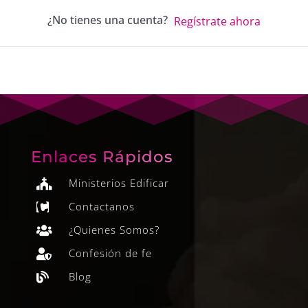
¿No tienes una cuenta?
Regístrate ahora
Enlaces Rápidos
Ministerios Edificar

Contactanos

¿Quienes Somos?

Confesión de fe

Blog
