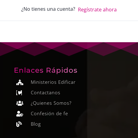
¿No tienes una cuenta?
Regístrate ahora
Enlaces Rápidos
Ministerios Edificar

Contactanos

¿Quienes Somos?

Confesión de fe

Blog
