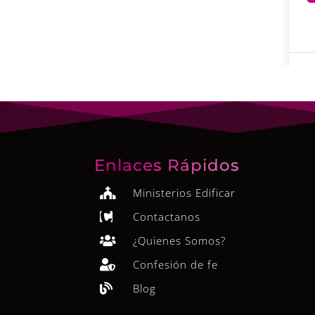
Enlaces Rápidos
Ministerios Edificar

Contactanos

¿Quienes Somos?

Confesión de fe

Blog
