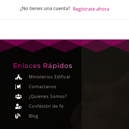
¿No tienes una cuenta?
Regístrate ahora
Enlaces Rápidos
Ministerios Edificar

Contactanos

¿Quienes Somos?

Confesión de fe

Blog
