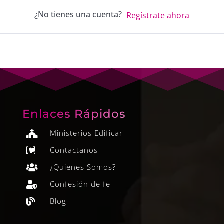
¿No tienes una cuenta?
Regístrate ahora
Enlaces Rápidos
Ministerios Edificar

Contactanos

¿Quienes Somos?

Confesión de fe

Blog
