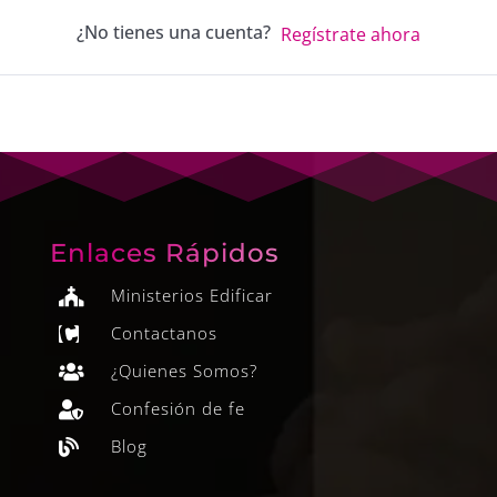
¿No tienes una cuenta?
Regístrate ahora
Enlaces Rápidos
Ministerios Edificar

Contactanos

¿Quienes Somos?

Confesión de fe

Blog
