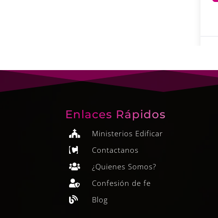
Enlaces Rápidos
Ministerios Edificar

Contactanos

¿Quienes Somos?

Confesión de fe

Blog
