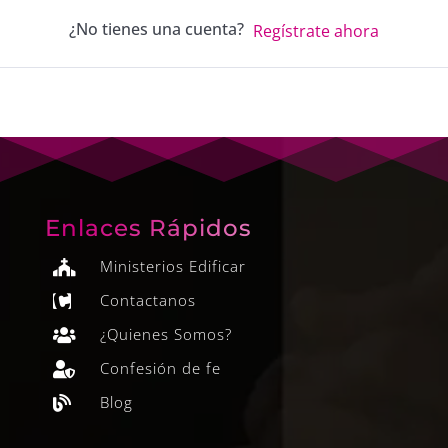
¿No tienes una cuenta?
Regístrate ahora
Enlaces Rápidos
Ministerios Edificar

Contactanos

¿Quienes Somos?

Confesión de fe

Blog
