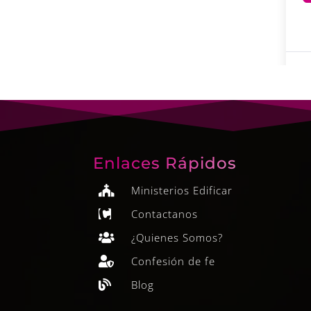
Enlaces Rápidos
Ministerios Edificar

Contactanos

¿Quienes Somos?

Confesión de fe

Blog
