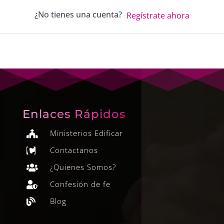
¿No tienes una cuenta?
Regístrate ahora
Enlaces Rápidos
Ministerios Edificar

Contactanos

¿Quienes Somos?

Confesión de fe

Blog
