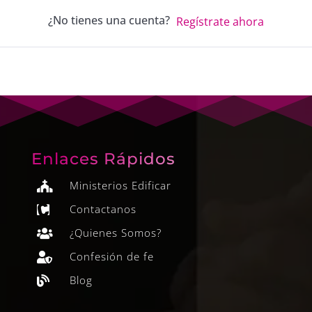
¿No tienes una cuenta?
Regístrate ahora
Enlaces Rápidos
Ministerios Edificar

Contactanos

¿Quienes Somos?

Confesión de fe

Blog
