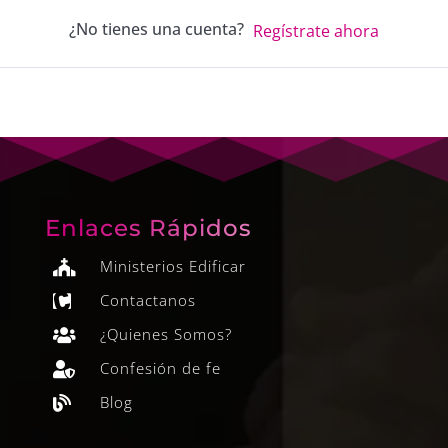
¿No tienes una cuenta?
Regístrate ahora
Enlaces Rápidos
Ministerios Edificar

Contactanos

¿Quienes Somos?

Confesión de fe

Blog
