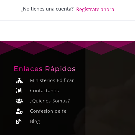
¿No tienes una cuenta?
Regístrate ahora
Enlaces Rápidos
Ministerios Edificar

Contactanos

¿Quienes Somos?

Confesión de fe

Blog
