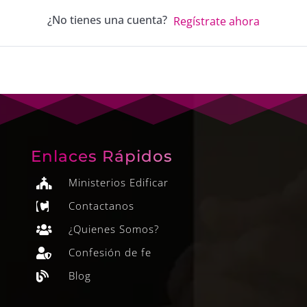
¿No tienes una cuenta?
Regístrate ahora
Enlaces Rápidos
Ministerios Edificar

Contactanos

¿Quienes Somos?

Confesión de fe

Blog
