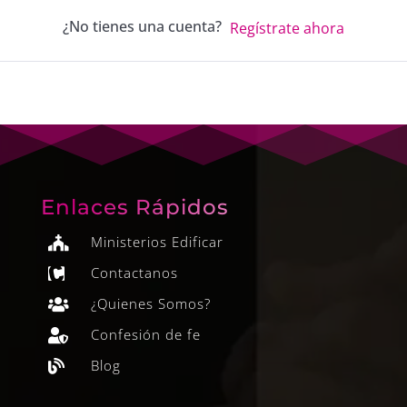
¿No tienes una cuenta?
Regístrate ahora
Enlaces Rápidos
Ministerios Edificar

Contactanos

¿Quienes Somos?

Confesión de fe

Blog
