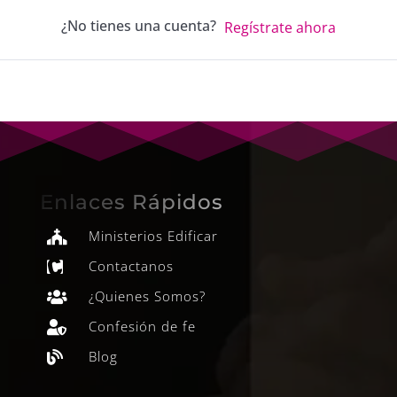
¿No tienes una cuenta?
Regístrate ahora
Enlaces Rápidos
Ministerios Edificar

Contactanos

¿Quienes Somos?

Confesión de fe

Blog
