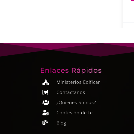
Enlaces Rápidos
Ministerios Edificar

Contactanos

¿Quienes Somos?

Confesión de fe

Blog
