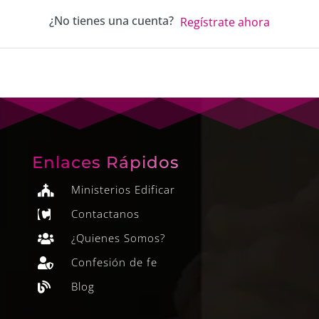
¿No tienes una cuenta?
Regístrate ahora
Enlaces Rápidos
Ministerios Edificar

Contactanos

¿Quienes Somos?

Confesión de fe

Blog
