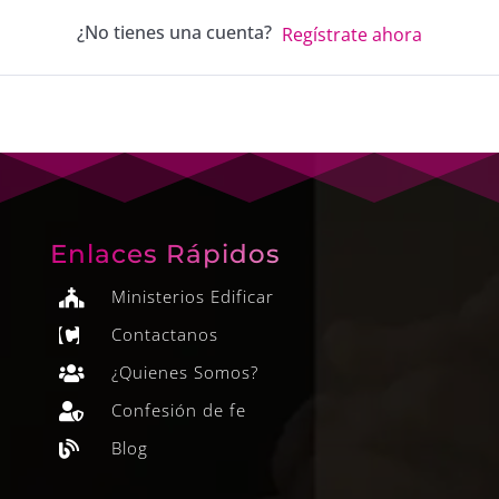
¿No tienes una cuenta?
Regístrate ahora
Enlaces Rápidos
Ministerios Edificar

Contactanos

¿Quienes Somos?

Confesión de fe

Blog
