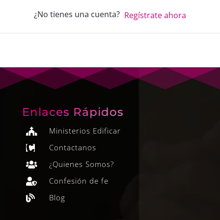
¿No tienes una cuenta?
Regístrate ahora
Enlaces Rápidos
Ministerios Edificar

Contactanos

¿Quienes Somos?

Confesión de fe

Blog
