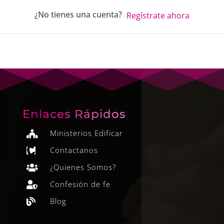
¿No tienes una cuenta?
Regístrate ahora
Enlaces Rápidos
Ministerios Edificar

Contactanos

¿Quienes Somos?

Confesión de fe

Blog
