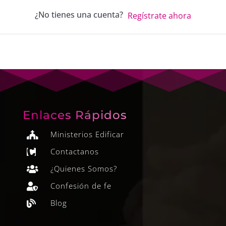
¿No tienes una cuenta?
Regístrate ahora
Enlaces Rápidos
Ministerios Edificar

Contactanos

¿Quienes Somos?

Confesión de fe

Blog
