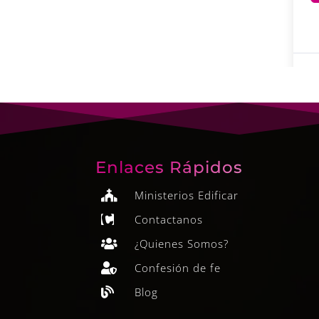
Enlaces Rápidos
Ministerios Edificar

Contactanos

¿Quienes Somos?

Confesión de fe

Blog
