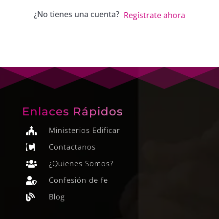
¿No tienes una cuenta?
Regístrate ahora
Enlaces Rápidos
Ministerios Edificar

Contactanos

¿Quienes Somos?

Confesión de fe

Blog
