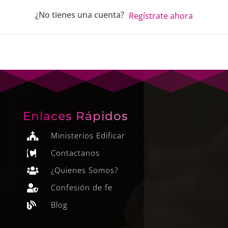
¿No tienes una cuenta?
Regístrate ahora
Enlaces Rápidos
Ministerios Edificar

Contactanos

¿Quienes Somos?

Confesión de fe

Blog
