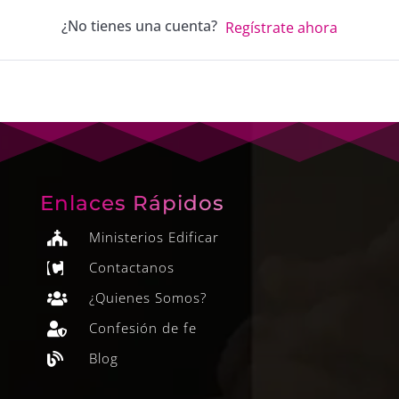
¿No tienes una cuenta?
Regístrate ahora
Enlaces Rápidos
Ministerios Edificar

Contactanos

¿Quienes Somos?

Confesión de fe

Blog
