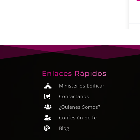
Enlaces Rápidos
Ministerios Edificar

Contactanos

¿Quienes Somos?

Confesión de fe

Blog
