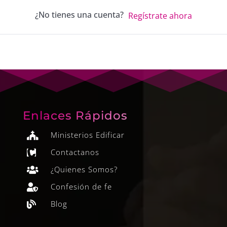
¿No tienes una cuenta?
Regístrate ahora
Enlaces Rápidos
Ministerios Edificar

Contactanos

¿Quienes Somos?

Confesión de fe

Blog
