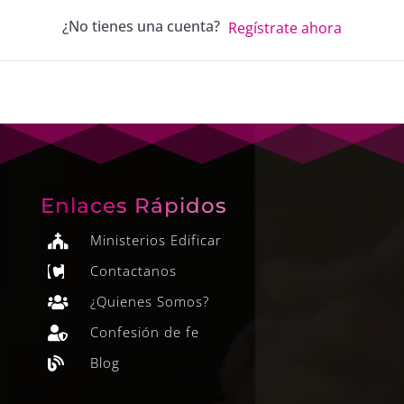
¿No tienes una cuenta?
Regístrate ahora
Enlaces Rápidos
Ministerios Edificar

Contactanos

¿Quienes Somos?

Confesión de fe

Blog
