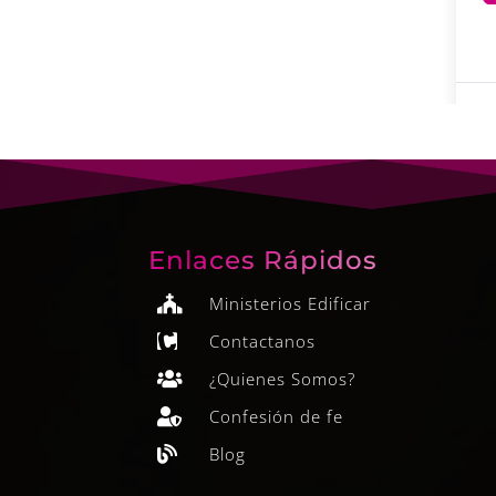
Enlaces Rápidos
Ministerios Edificar

Contactanos

¿Quienes Somos?

Confesión de fe

Blog
