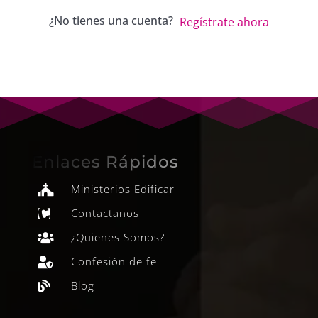
¿No tienes una cuenta?
Regístrate ahora
Enlaces Rápidos
Ministerios Edificar

Contactanos

¿Quienes Somos?

Confesión de fe

Blog
