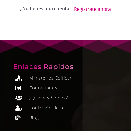
¿No tienes una cuenta?
Regístrate ahora
Enlaces Rápidos
Ministerios Edificar

Contactanos

¿Quienes Somos?

Confesión de fe

Blog
