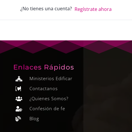
¿No tienes una cuenta?
Regístrate ahora
Enlaces Rápidos
Ministerios Edificar

Contactanos

¿Quienes Somos?

Confesión de fe

Blog
