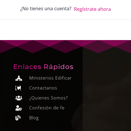
¿No tienes una cuenta?
Regístrate ahora
Enlaces Rápidos
Ministerios Edificar

Contactanos

¿Quienes Somos?

Confesión de fe

Blog
